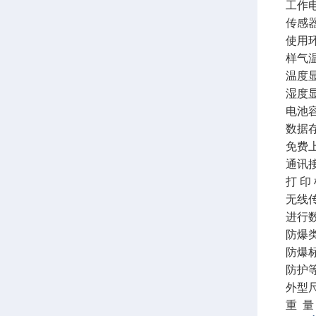
工作电
传感
使用环
样气
温度显
湿度显
电池容
数据
免费
通讯接
打 
无线
进行
防爆
防爆标志
防护
外型尺
重 量