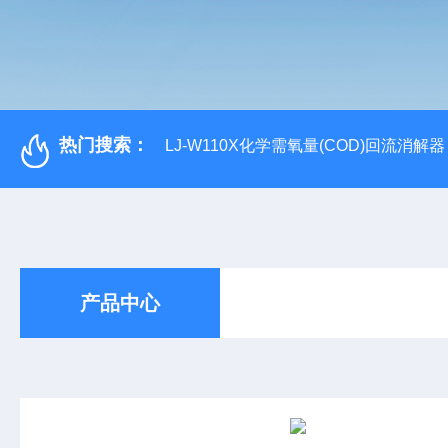
热门搜索：
LJ-W110X化学需氧量(COD)回流消解器
产品中心