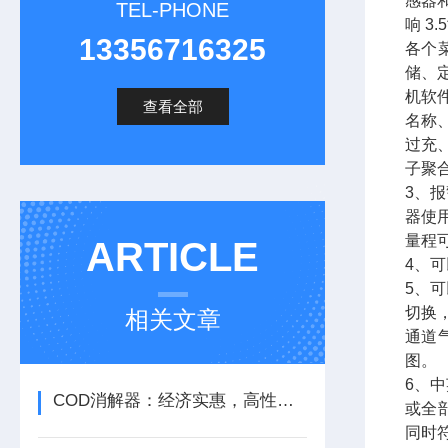
感器
TEL-PHONE
响 
13356716325
各个
储、
机软
查看全部
名称
过充
子聚
3、
器使
量程可
ARTICLE
4、
5、
切换，
相关文章
通道
图。
6、
COD消解器：经济实惠，高性价比的检测选择
或全
同时