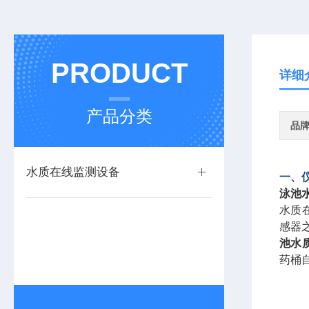
PRODUCT
详细
产品分类
品
水质在线监测设备
一、
泳池
水质
感器
池水
药桶