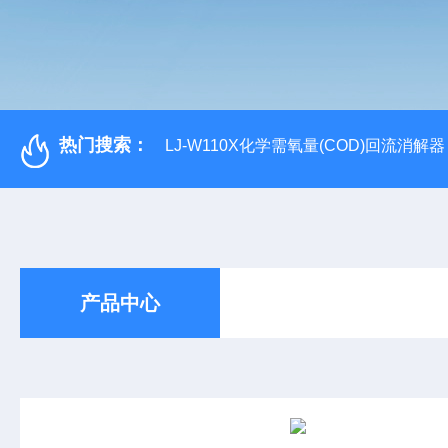
热门搜索：
LJ-W110X化学需氧量(COD)回流消解器
产品中心