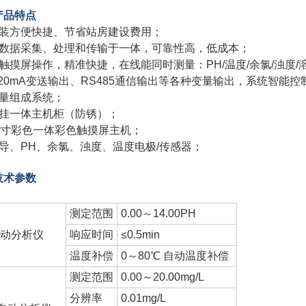
产品特点
安装方便快捷、节省站房建设费用；
集数据采集、处理和传输于一体，可靠性高，低成本；
触摸屏操作，精准快捷，在线能同时测量：PH/温度/余氯/浊度/
-20mA变送输出、RS485通信输出等各种变量输出，系统智能控
测量组成系统；
壁挂一体主机柜（防锈）；
10寸彩色一体彩色触摸屏主机；
电导、PH、余氯、浊度、温度电极/传感器；
技术参数
测定范围
0.00～14.00PH
自动分析仪
响应时间
≤0.5min
温度补偿
0～80℃ 自动温度补偿
测定范围
0.00～20.00mg/L
分辨率
0.01mg/L