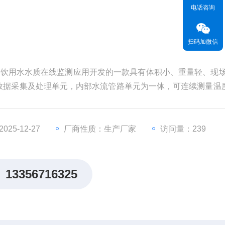
电话咨询
扫码加微信
是针对饮用水水质在线监测应用开发的一款具有体积小、重量轻、现
数据采集及处理单元，内部水流管路单元为一体，可连续测量温
化氯）参数。该系统可外部扩展接入任意品牌的标准MODBUS
数。
25-12-27
厂商性质：生产厂家
访问量：239
13356716325