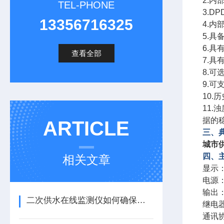
2.
TEL-PHONE
3.
13356716325
4.
5.
6.
查看全部
7.
8.
9.
10
11
据的
ARTICLE
三、
城市
四、
相关文章
显示
电源：
输出：
二次供水在线监测仪如何确保数据准确性？
继电
通讯协