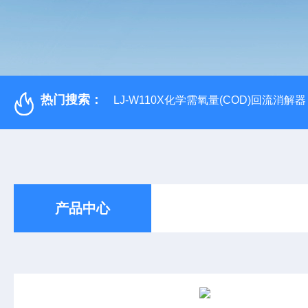
热门搜索：
LJ-W110X化学需氧量(COD)回流消解器
产品中心