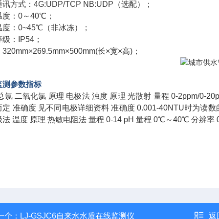
讯方式：4G:UDP/TCP NB:UDP（选配）；
度：0～40℃；
度：0~45℃（非冰冻）；
级：IP54；
320mm×269.5mm×500mm(长×宽×高)；
监测参数指标
总氯 二氧化氯 原理 电极法 浊度 原理 光散射 量程 0-2ppm/0-20ppm
定 准确度 见不同电极详细资料 准确度 0.001-40NTU时为读数的±
 温度 原理 热敏电阻法 量程 0-14 pH 量程 0℃～40℃ 分辨率 0.01
一个：
LJ-GSJC6自来水水质在线监测仪
返