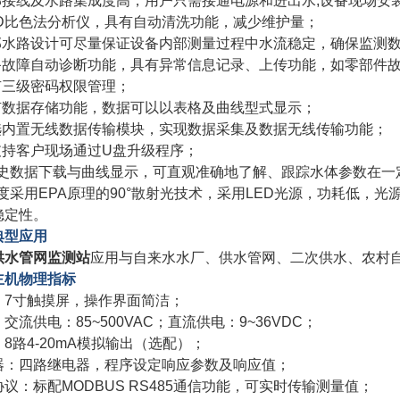
内部接线及水路集成度高，用户只需接通电源和进出水,设备现场安
DPD比色法分析仪，具有自动清洗功能，减少维护量；
内部水路设计可尽量保证设备内部测量过程中水流稳定，确保监测
具备故障自动诊断功能，具有异常信息记录、上传功能，如零部件
具有三级密码权限管理；
具有数据存储功能，数据可以以表格及曲线型式显示；
可选内置无线数据传输模块，实现数据采集及数据无线传输功能；
可支持客户现场通过U盘升级程序；
.历史数据下载与曲线显示，可直观准确地了解、跟踪水体参数在
.浊度采用EPA原理的90°散射光技术，采用LED光源，功耗低
稳定性。
典型应用
供水管网监测站
应用与自来水水厂、供水管网、二次供水、农村自
主机物理指标
：7寸触摸屏，操作界面简洁；
交流供电：85~500VAC；直流供电：9~36VDC；
8路4-20mA模拟输出（选配）；
器：四路继电器，程序设定响应参数及响应值；
议：标配MODBUS RS485通信功能，可实时传输测量值；