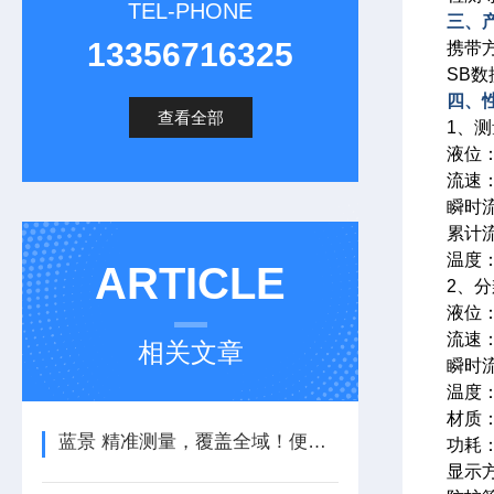
TEL-PHONE
三、
13356716325
携带
SB
四、
查看全部
1、
液位：
流速：
瞬时流
累计流
温度：
ARTICLE
2、
液位：
流速：
相关文章
瞬时流
温度：
材质：
蓝景 精准测量，覆盖全域！便携式多普勒流量计的硬核实力
功耗
显示