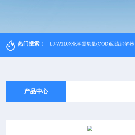
热门搜索：
LJ-W110X化学需氧量(COD)回流消解器
产品中心