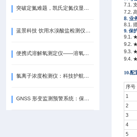
7.1
突破定氮难题，凯氏定氮仪显身手
7.2
8. 
8.1.
蓝景科技 饮用水溴酸盐检测仪：饮水安全的精准捍卫者
9. 
9.1
9.2
9.
便携式溶解氧测定仪——溶氧测量的便捷之选
9.4
10.
配
氯离子浓度检测仪：科技护航，水质无忧
序号
1
GNSS 形变监测预警系统：保障交通动脉畅通的幕后英雄
2
3
4
5