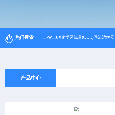
热门搜索：
LJ-W110X化学需氧量(COD)回流消解器
产品中心