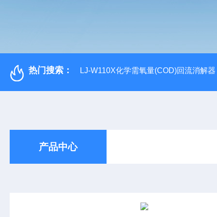
热门搜索：
LJ-W110X化学需氧量(COD)回流消解器
产品中心