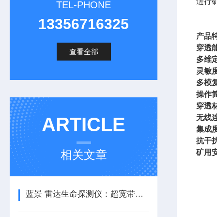
进行
TEL-PHONE
13356716325
产品
穿透
查看全部
多维
灵敏
多模
操作
穿透
无线
ARTICLE
集成
抗干
相关文章
矿用
蓝景 雷达生命探测仪：超宽带雷达黑科技，生命探测快准狠