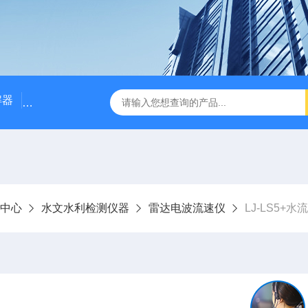
解器
LJ-W110X标准COD消解器
LJ-W110XCOD消解器
中心
水文水利检测仪器
雷达电波流速仪
LJ-LS5+