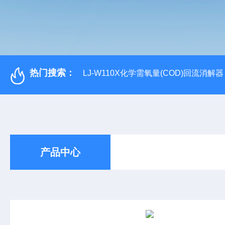
热门搜索：
LJ-W110X化学需氧量(COD)回流消解器
产品中心