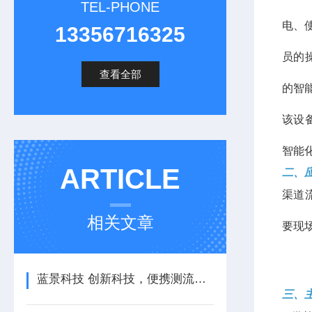
TEL-PHONE
电、
13356716325
员的
查看全部
的智
该设
智能
ARTICLE
二、
渠道
相关文章
要现
蓝景科技 创新科技，便携测流新高度 —— 便携手持雷达电波流速仪
三、