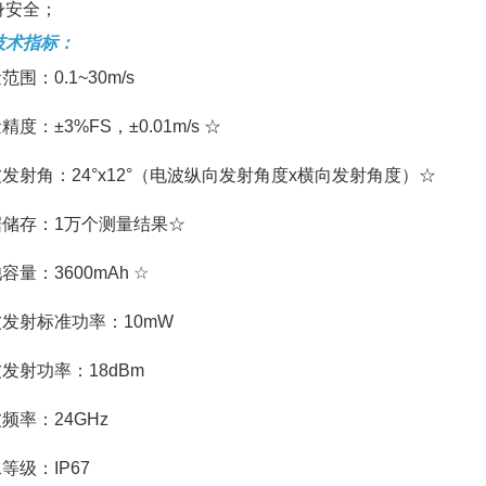
身安全；
技术指标：
范围：0.1~30m/s
精度：±3%FS，±0.01m/s ☆
波发射角：24°x12°（电波纵向发射角度x横向发射角度）☆
据储存：1万个测量结果☆
池容量：3600mAh ☆
波发射标准功率：10mW
波发射功率：18dBm
波频率：24GHz
水等级：IP67