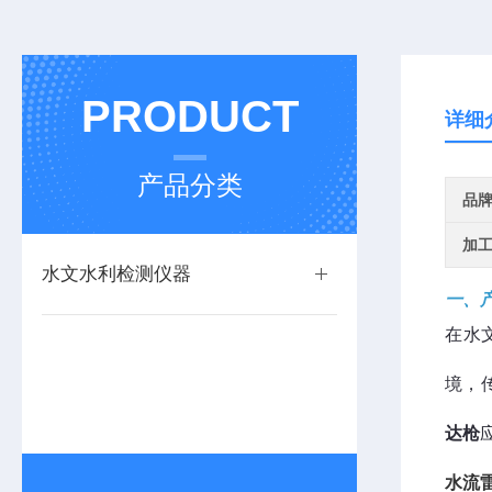
PRODUCT
详细
产品分类
品
加
水文水利检测仪器
一、
在水
境，
达枪
水流