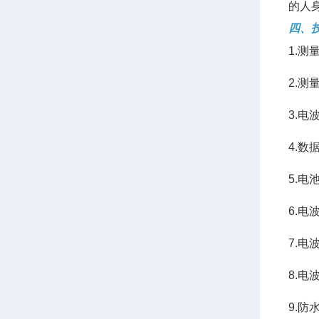
的人
四、
1.测量
2.测量
3.电
4.数
5.电
6.电
7.电
8.电
9.防