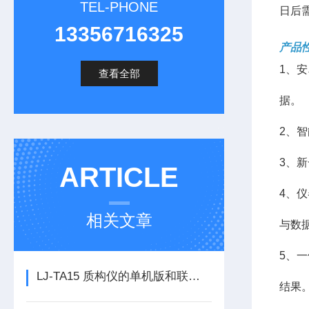
TEL-PHONE
日后
13356716325
产品
1、
查看全部
据。
2、
3、
ARTICLE
4、
相关文章
与数
5、
LJ-TA15 质构仪的单机版和联机版有哪些核心差异？
结果