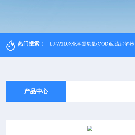
热门搜索：
LJ-W110X化学需氧量(COD)回流消解器
产品中心