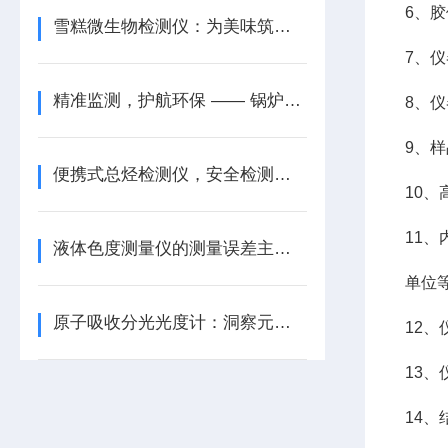
6、
雪糕微生物检测仪：为美味筑起安全防线
7、
精准监测，护航环保 —— 锅炉烟气烟尘测试仪
8、
9、
便携式总烃检测仪，安全检测新利器
10
11
液体色度测量仪的测量误差主要来自哪些方面？
单位
原子吸收分光光度计：洞察元素世界，驱动多领域创新发展
12
13
14