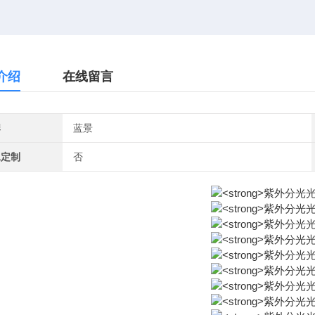
介绍
在线留言
牌
蓝景
工定制
否