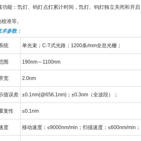
 附属功能：氘灯、钨灯点灯累计时间，氘灯、钨灯独立关闭和开
动校准等。
技术参数：
系统
单光束；C-T式光路；1200条/mm全息光栅；
范围
190nm～1100nm
带宽
2.0nm
示值误差
±0.1nm(@656.1nm)；±0.3nm（全波段）；
重复性
≤0.1nm
速度
移动速度：≤9000nm/min；扫描速度：≤600nm/min；