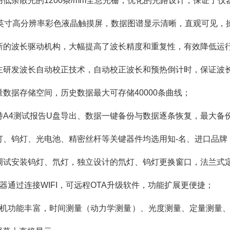
采用低杂散光的1200条/mm全息光栅，优化的光路设计，保证了
 10英寸高分辨率彩色液晶触摸屏，数据图谱显示清晰，直观可见，
 全新的波长驱动机构，大幅提高了波长精度和重复性，有效降低运
 自主研发波长自动校正技术，自动校正波长和预热倒计时，保证波
海量数据存储空间，历史数据最大可存储40000条曲线；
支持A4测试报告U盘导出、数据一键备份与数据逐条恢复，最大备份
 氘灯、钨灯、光电池、精密丝杆等关键器件均选用知-名、进口品
 免调试安装钨灯、氘灯，独立设计的氘灯、钨灯更换窗口，法兰式
 仪器通过连接WIFI，可远程OTA升级软件，功能扩展更便捷；
. 单机功能丰富，时间测量（动力学测量）、光度测量、定量测