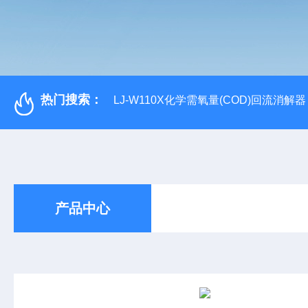
热门搜索：
LJ-W110X化学需氧量(COD)回流消解器
产品中心