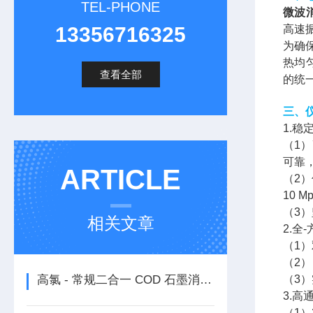
TEL-PHONE
微波
13356716325
高速
为确
热均
查看全部
的统
三、
1.
（1
可靠
ARTICLE
（2
10 
（3
相关文章
2.全
（1
（2
高氯 - 常规二合一 COD 石墨消解器：高效精准的水质分析之星
（3
3.
（1