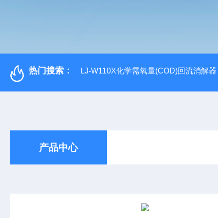
热门搜索：
LJ-W110X化学需氧量(COD)回流消解器
产品中心