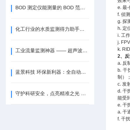
效果
BOD 测定仪能测量的 BOD 范围是多少？
e. 
f. 
g. 
h. 
化工行业的水质监测得力助手：山东蓝景科技磷酸根在线分析仪
i.
j.
k. 
工业流量监测神器 —— 超声波明渠流量计
2、
a. 
b. 
蓝景科技 环保新利器：全自动便携式红外测油仪
制）
c. 
d.
守护科研安全，点亮精准之光 ——蓝景智能微波消解仪
能受
e. 
a. 干
f. 