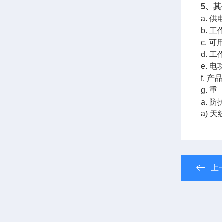
5、
a. 
b. 
c.
d. 
e. 
f. 
g. 
a. 
a)
上