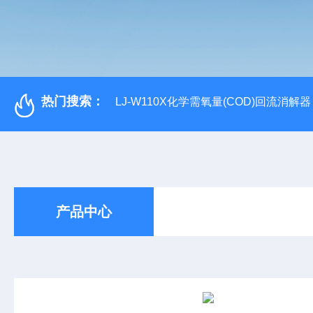
热门搜索：
LJ-W110X化学需氧量(COD)回流消解器
产品中心