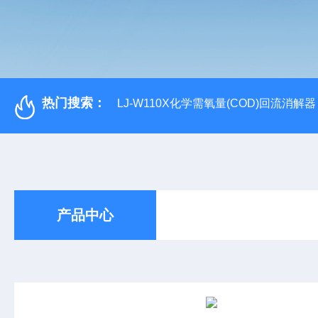
热门搜索：
LJ-W110X化学需氧量(COD)回流消解器
产品中心