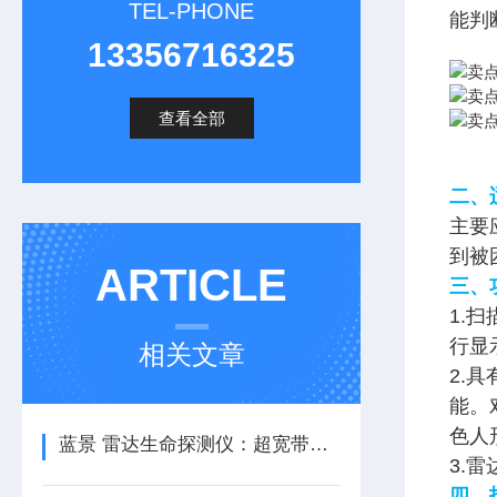
TEL-PHONE
能判
13356716325
查看全部
二、
主要
到被
ARTICLE
三、
1.
行显
相关文章
2.
能。
色人
蓝景 雷达生命探测仪：超宽带雷达黑科技，生命探测快准狠
3.
四、