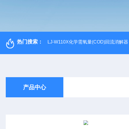
热门搜索：
LJ-W110X化学需氧量(COD)回流消解器
产品中心