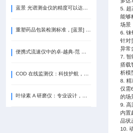
多达
蓝景 光谱测金仪的精度可以达到多少？
5. 
能够
场景
重塑药品包装检测标准，[蓝景] 密封性测试仪担当
6. 
针对
异常
便携式流速仪中的卓-越典-范 —— 蓝景之作
7. 
搭载
析模
COD 在线监测仪：科技护航，守护水质安全
8. 
仅需
叶绿素 A 研磨仪：专业设计，满足多样实验需求
的场
9.
内置
品状
10