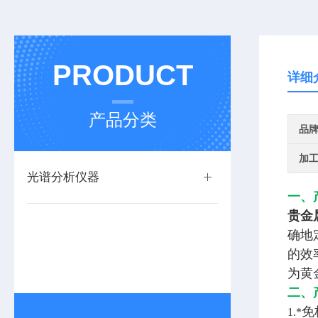
PRODUCT
详细
产品分类
品
加
光谱分析仪器
一、
贵金
确地
的效
为黄
二、
免
1.*