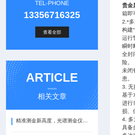
TEL-PHONE
贵金
13356716325
箱即
2.
多
*
构建
查看全部
运行
瞬时
全封
险。
未闭
ARTICLE
患。
3. 
基于
相关文章
进行
损、
4.
精准测金新高度，光谱测金仪登场
具备