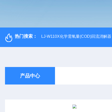
热门搜索：
LJ-W110X化学需氧量(COD)回流消解器
产品中心