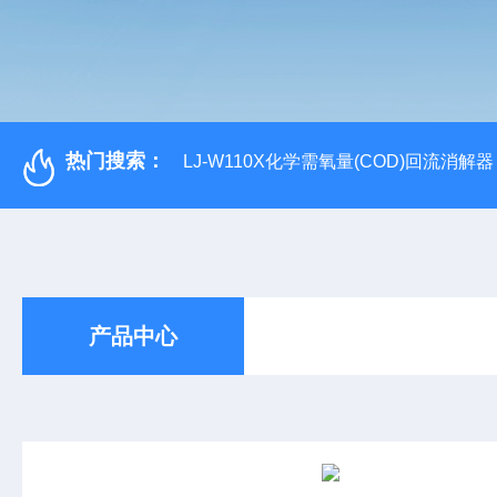
热门搜索：
LJ-W110X化学需氧量(COD)回流消解器
产品中心