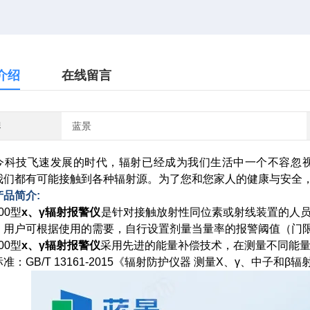
介绍
在线留言
牌
蓝景
今科技飞速发展的时代，辐射已经成为我们生活中一个不容忽
我们都有可能接触到各种辐射源。为了您和您家人的健康与安全，一
产品简介:
000型
x、γ辐射报警仪
是针对接触放射性同位素或射线装置的人
，用户可根据使用的需要，自行设置剂量当量率的报警阈值（门
000型
x、γ辐射报警仪
采用先进的能量补偿技术，在测量不同能
准：GB/T 13161-2015《辐射防护仪器 测量X、γ、中子和β辐