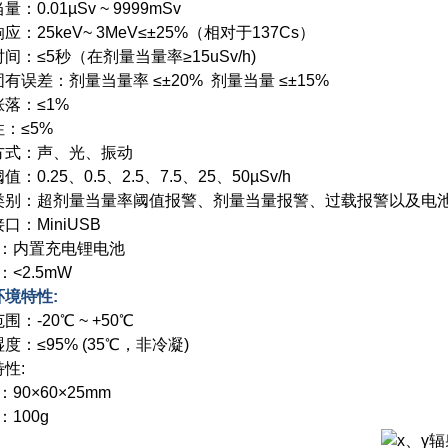
：0.01µSv ~ 9999mSv
应：25keV~ 3MeV≤±25%（相对于137Cs）
间：≤5秒（在剂量当量率≥15uSv/h)
有误差：剂量当量率 ≤±20% 剂量当量 ≤±15%
落：≤1%
：≤5%
方式：声、光、振动
：0.25、0.5、2.5、7.5、25、50µSv/h
类别：超剂量当量率阈值报警、剂量当量报警、过载报警以及电
口：MiniUSB
电：内置充电锂电池
：<2.5mW
环境特性:
围：-20℃ ~ +50℃
度：≤95% (35℃，非冷凝)
性:
：90×60×25mm
：100g