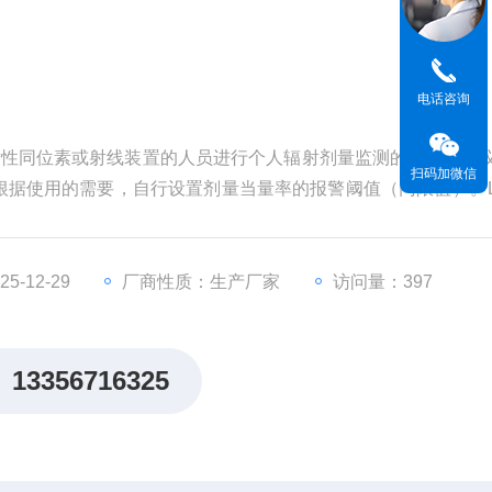
电话咨询
触放射性同位素或射线装置的人员进行个人辐射剂量监测的仪器。该
扫码加微信
据使用的需要，自行设置剂量当量率的报警阈值（门限值）。LJ
同能量的射线时都具有良好的准确性。
防护仪器 测量X、γ、中子和β辐射个人剂量
-12-29
厂商性质：生产厂家
访问量：397
13356716325