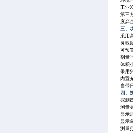
环境
工业
第三
废弃
三、
采用
灵敏
可预
剂量
体积
采用
内置
自带
四、
探测
测量
显示屏
显示单
测量范