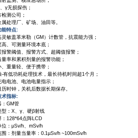
辐射监测、核应急场所；
X、γ无损探伤；
方检测公司；
金属处理厂、矿场、油田等。
功能特点:
高灵敏盖革米勒（GM）计数管，抗震能力强；
度高、可测量环境本底；
置报警阈值、报警方式、超阈值报警；
当量率和累积剂量的报警功能；
小、重量轻、便于携带；
独-有低功耗处理技术，最长待机时间超1个月；
充电电池、电池电量指示；
日历时钟，关机后数据长期保存。
技术指标:
器：GM管
类型：X、γ、硬β射线
：128*64点阵LCD
位：μSv/h、mSv/h
围：剂量当量率：0.1µSv/h ~100mSv/h