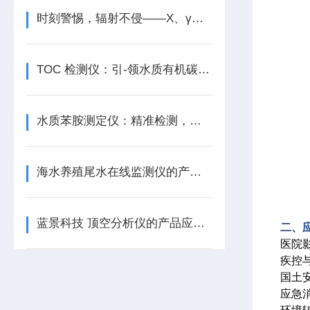
时刻警惕，辐射不侵——X、γ辐射报警仪
TOC 检测仪：引-领水质有机碳检测新潮流
水质苯胺测定仪：精准检测，守护健康
海水养殖尾水在线监测仪的产品介绍
蓝景科技 顶空分析仪的产品应用特点
二、
医院
疾控
国土
应急