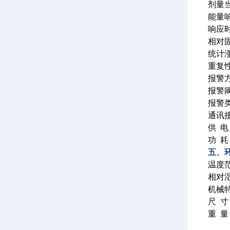
剂量当量
能量响
响应时
相对固
统计涨
重复性
报警
报警阈值
报警
通讯接
供 
功 耗
五、
温度范
相对湿
机械特
尺 寸
重 量