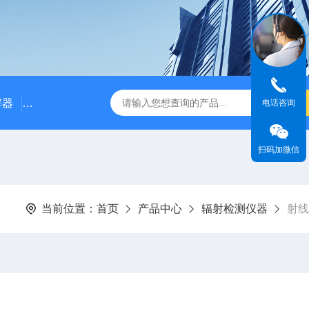
解器
LJ-W110X标准COD消解器
LJ-W110XCOD消解器
电话咨询
扫码加微信
当前位置：
首页
产品中心
辐射检测仪器
射线