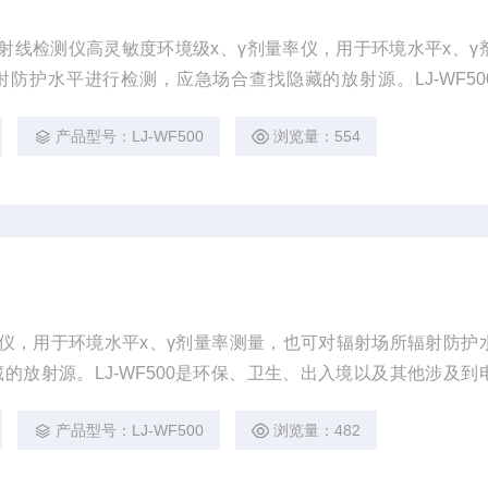
携式射线检测仪高灵敏度环境级x、γ剂量率仪，用于环境水平x、γ
防护水平进行检测，应急场合查找隐藏的放射源。LJ-WF50
涉及到电离辐射安全监测企事业单位的理想产品。 该智能探头
产品型号：LJ-WF500
浏览量：554
，通过多功能辐射测量仪主机进行数据处理，接口为主机的标准
线检测仪，用于环境水平x、γ剂量率测量，也可对辐射场所辐射防护
的放射源。LJ-WF500是环保、卫生、出入境以及其他涉及到
理想产品。
产品型号：LJ-WF500
浏览量：482