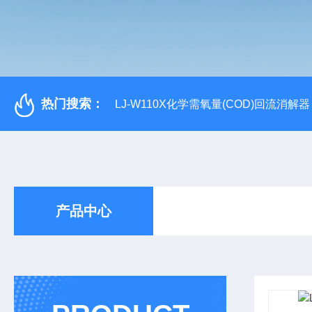
热门搜索：
LJ-W110X化学需氧量(COD)回流消解器
产品中心