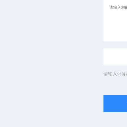
请输入计算