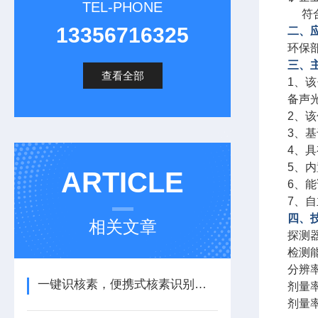
TEL-PHONE
   
13356716325
二、
环保
三、
查看全部
1、
备声
2、
3、
4、
5、
ARTICLE
6、能
7、
四、
相关文章
探测器
检测能
分辨率
一键识核素，便携式核素识别仪开启高效检测时代
剂量率
剂量率