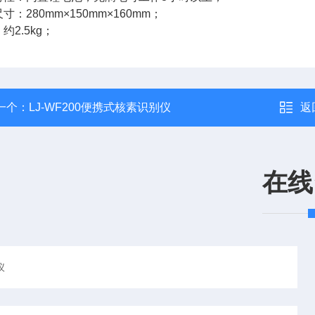
寸：280mm×150mm×160mm；
约2.5kg；
一个：
LJ-WF200便携式核素识别仪
返
在线