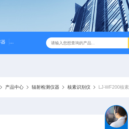
解器
LJ-W110X标准COD消解器
LJ-W110XCOD消解器
产品中心
辐射检测仪器
核素识别仪
LJ-WF200