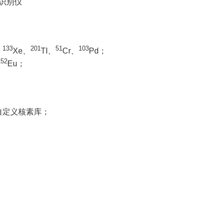
133
201
51
103
、
Xe、
TI、
Cr、
Pd；
152
Eu；
自定义核素库；