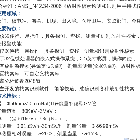
  符合标准：ANSI_N42.34-2006《放射性核素检测和识别用手
应用领域：
部门、核电站、海关、机场、出入境、医疗卫生、安监部门、金
主要特点：
该仪器便携、易操作，具备探测、查找、测量和识别放射性核素，
光报警功能。
该仪器便携、易操作，具备探测、查找、测量和识别放射性核素；
基于32位微处理器的嵌入式操作系统，3.5英寸彩屏，操作简便；
具有放射源搜索(寻源定位功能)、剂量率测量(巡检功能)、放射性
内置核素库，可自定义核素库；
谱分析道数2048道；
自主开发的核素识别软件，能够快速、准确识别各种放射性核素；
技术指标：
：Ф50mm×50mmNaI(TI)+能量补偿型GM管；
量范围：30KeV~3MeV；
：（@661keV）7%（NaI）；
测量：0.01μSv/h~30mSv/h，剂量当量：0~9999mSv；
测量相对误差：≤±20%，剂量当量：≤±15%；