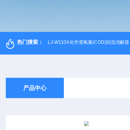
热门搜索：
LJ-W110X化学需氧量(COD)回流消解器
产品中心