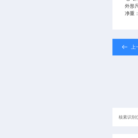
外形尺
净重：
上