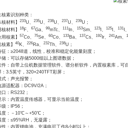
性核素识别种类：
233
235
238
237
239
殊核材料】
U、
U、
U、
U、
U；
18
67
99
111
153
123
125
131
用核材料】
F、
Ga、
mTc、
In、
Sm、
I、
I、
I
57
75
60
133
137
192
241
业用核素】
Co、
Se、
Co、
Ba、
Cs、
Ir、
Am、
40
226
232
238
然核素】
K、
Ra、
Th、
U；
特征：≥2048道，线性，校准和稳定化能量刻度；
存储：可以存储5000组以上图谱数据；
软件：自带上位机数据管理软件、谱分析软件，内置核素库，可
：3.5英寸，320×240TFT彩屏；
模式：声光报警；
源适配器：DC9V/2A；
口：RS232；
显示：内置温度传感器，可显示当前温度；
级：IP56；
度：－10℃～+50℃；
度：≤95%RH，无凝露；
特性：内置锂电池，充满电可工作8小时以上；