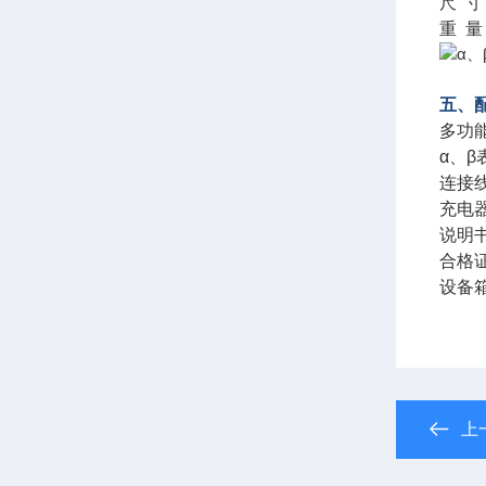
尺 寸
重 量
五、
多功能
α、β
连接线---
充电器---
说明书---
合格证保修
设备箱---
上