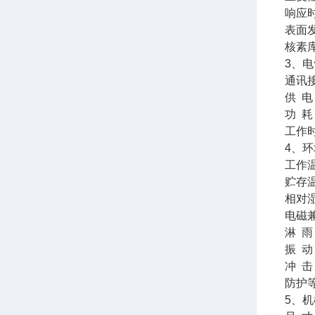
响应时
表面发
核素
3、
通讯接
供 
功 
工作
4、
环
工作温度
贮存温度
相对湿
电磁兼
淋 雨
振 动
冲 击
防护等
5、机