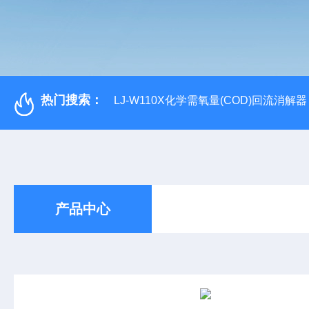
热门搜索：
LJ-W110X化学需氧量(COD)回流消解器
产品中心