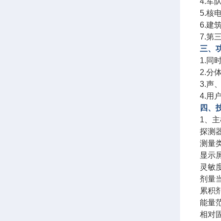
4.
5.
6.
7.
三、
1.同
2.
3.
4.用
四、
1、
探测
测量
显示屏
灵敏度
剂量当量
累积剂量
能量范围
相对固