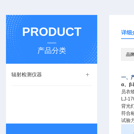
PRODUCT
详细
产品分类
品
辐射检测仪器
一、
α、
员衣
LJ-17
背光
符合标
试验方