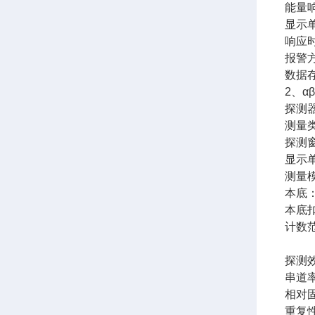
能量响
显示单位
响应时
报警
数据存
2、
α
探测器
测量类
探测窗
显示单
测量
本底：α
本底
计数范围
0 ~
探测效
串道率
相对固
重复性