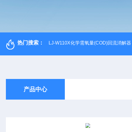
热门搜索：
LJ-W110X化学需氧量(COD)回流消解器
产品中心