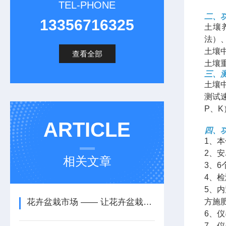
TEL-PHONE
二、
13356716325
土壤
法）
土壤
查看全部
土壤
三、
土壤
测试
P、K
ARTICLE
四、
1、
2、安
相关文章
3、
4、
5、
花卉盆栽市场 —— 让花卉盆栽更具品质，土壤养分检测仪
方施
6、仪
7、