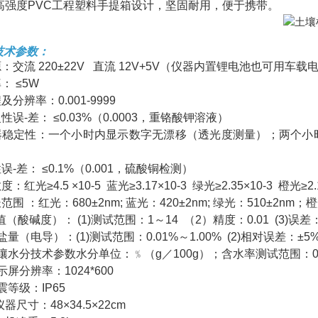
、高强度PVC工程塑料手提箱设计，坚固耐用，便于携带。
技术参数：
源：交流 220±22V 直流 12V+5V（仪器内置锂电池也可用车载
率： ≤5W
程及分辨率：0.001-9999
复性误-差： ≤0.03%（0.0003，重铬酸钾溶液）
仪器稳定性：一个小时内显示数字无漂移（透光度测量）；两个小时内数
。
性误-差： ≤0.1%（0.001，硫酸铜检测）
度：红光≥4.5 ×10-5 蓝光≥3.17×10-3 绿光≥2.35×10-3 橙光≥2.1
长范围 ：红光：680±2nm; 蓝光：420±2nm; 绿光：510±2nm；橙
H值（酸碱度）： (1)测试范围：1～14 （2）精度：0.01 (3)误差：
含盐量（电导）：(1)测试范围：0.01%～1.00% (2)相对误差：±5
土壤水分技术参数水分单位：﹪（g／100g）；含水率测试范围：0-1
显示屏分辨率：1024*600
抗震等级：IP65
仪器尺寸：48×34.5×22cm