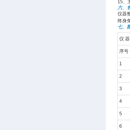
15、
六、
仪器
终身
七、
仪 器
序号
1
2
3
4
5
6