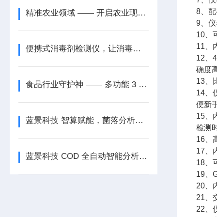
8、
精准农业领域 —— 开启农业现代化之门，土壤养分检测仪
9、
10
11
便携式消毒剂检测仪，让消毒更安心
12
确度
13
食品行业守护神 —— 多功能 3 通道蒸馏仪，捍卫舌尖上的安全
14
便新
15
蓝景科技 智算赋能，菌落分析软件重构检测效率标准
检测
16
17
蓝景科技 COD 全自动智能分析工作站：严守检测标准，打造行-业-标-杆
18
19
20
21
22