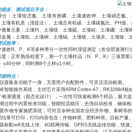
功能多、测试项目齐全：
养分：土壤铵态氮、土壤有效磷、土壤速效钾、土壤硝态氮、
、土壤有机质（浸提法）、土壤总有机碳、土壤碳氮比、PH值、
中微量元素：土壤钙、土壤镁、土壤硫、土壤硅、土壤硼、土壤
重金属：土壤铅、土壤砷、土壤镉、土壤铬、土壤汞、土壤镍、
测试效率：
中速效N、P、K等多种养分一次性同时浸提测定（农业部速测行
速度：正常熟练程度下，测一个土壤样品（N、P、K）三项需要2
）≤40分钟，同时测8个土样≤1小时。
功能特点：
本仪器集各功能于一身，无需用户自配附件，可灵活流动检测。
卓智能操作系统，主控芯片采用ARM Cortex-A7，RK3288/
6个检测通道（固态化设计），一次性可快速检测6个样品，极大
检测过程中内置校准功能，智能恒流稳压，光强自动校准，确保检
内置作物专家施肥系统，可对百余种全国农业经济作物、果树等
肥结果可打印，打印内容包含：作物种类、肥料种类、目标产量
器标配wifi无线上传、4G联网传输、GPRS无线远传功能，快
仪器内置大容量内存，支持查看全部历史检测记录，以及传输所有