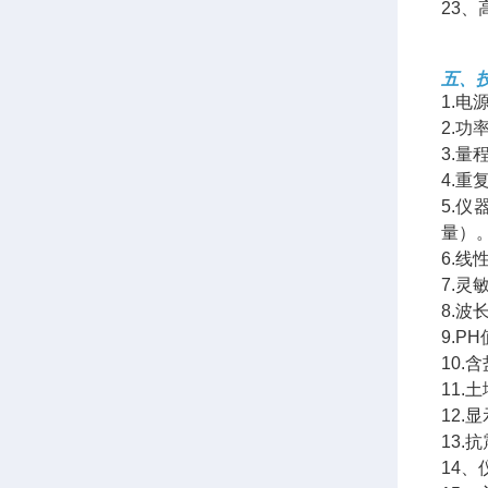
23
五、
1.电
2.功
3.量
4.重
5.
量）
6.线
7.灵敏
8.波
9.P
10.
11.
12.
13.
14、