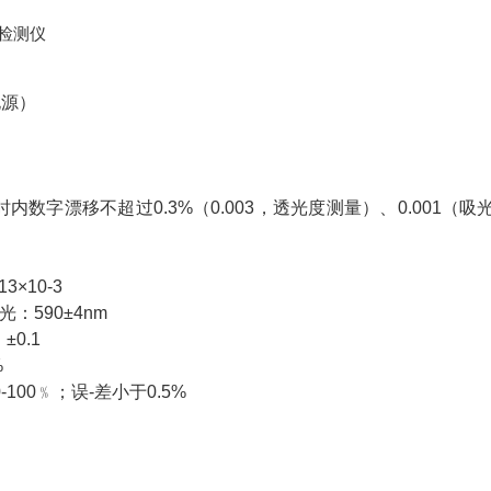
电源）
字漂移不超过0.3%（0.003，透光度测量）、0.001（吸
3×10-3
光：590±4nm
±0.1
%
00﹪；误-差小于0.5%