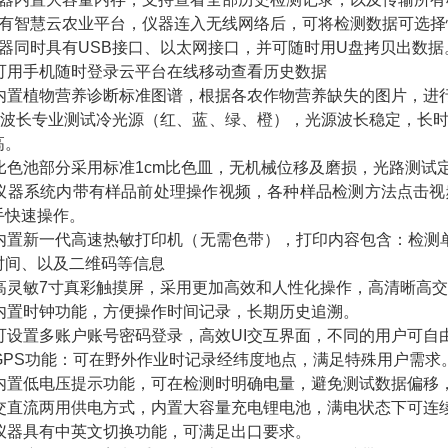
配有智慧云农业平台，仪器连入无线网络后，可将检测数据可选
仪器同时具有USB接口、以太网接口，并可随时用U盘拷贝出数据
、可用手机随时登录云平台在线移动查看历史数据
、内置植物营养诊断标准图谱，根据各农作物营养缺失的图片，进
、4波长专业测试冷光源（红、蓝、绿、橙），光源波长稳定，长
高。
、比色池部分采用标准1cm比色皿，无机械位移及磨损，光路测
、仪器系统内带有样品前处理操作视频，各种样品检测方法点击
手快速操作。
、内置新一代高速热敏打印机（无需色带），打印内容包含：检测单
时间、以及二维码等信息
、高灵敏7寸真彩触摸屏，采用更加高效和人性化操作，高清晰高
、内置时钟功能，方便操作时间记录，长期历史追溯。
、可设置多账户账号密码登录，高效UI交互界面，不同的用户可
、GPS功能：可在野外作业时记录经纬度地点，满足特殊用户需求
、内置低电压提示功能，可在检测时明确电量，避免测试数据偏移
、交直流两用供电方式，内置大容量充电锂电池，满电状态下可连
、仪器具有中英文切换功能，可满足出口要求。