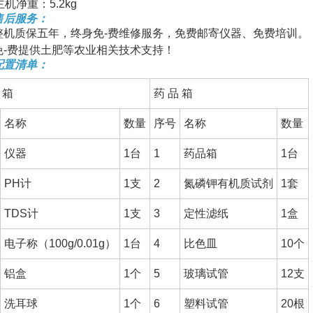
主机净重：5.2kg
售后服务：
整机质保五年，终身免-费维修服务，免费邮寄仪器、免费培训。
免-费提供土肥等农业相关技术支持！
配置清单：
 箱
药 品 箱
名称
数量
序号
名称
数量
仪器
1台
1
药品箱
1台
PH计
1支
2
氮磷钾有机质试剂
1套
TDS计
1支
3
定性滤纸
1盒
电子称（100g/0.01g）
1台
4
比色皿
10个
铝盒
1个
5
玻璃试管
12支
洗耳球
1个
6
塑料试管
20根