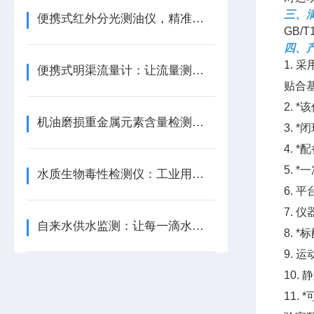
三、
便携式红外分光测油仪，精准解锁全场景油类检测密码
GB/T
四、
1.
便携式明渠流量计：让流量测量不再受限
贴合
2. 
机油磨损重金属元素含量检测仪：机油卫士，守护机械动力之源
3.
4. 
5.
水质生物毒性检测仪：工业用水质的把关者 蓝景科技
6.
7.
自来水供水监测：让每一滴水都安心
8.
9.
10
11