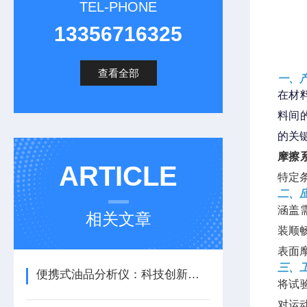
TEL-PHONE
13356716325
查看全部
一、
在材
料间
的关
摩擦
ARTICLE
特定
二、
涵盖
相关文章
装顺
表面
三、
便携式油品分析仪：科技创新驱动油品检测革命
将试
对运