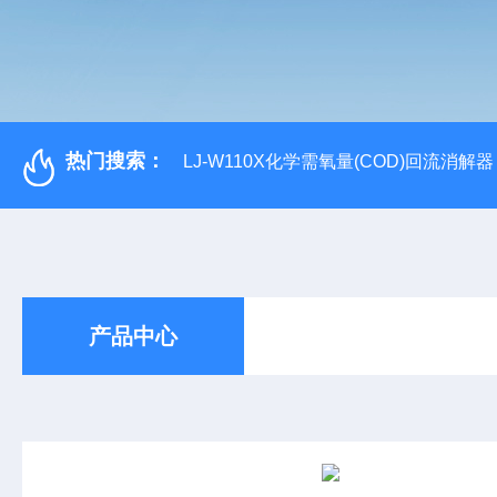
热门搜索：
LJ-W110X化学需氧量(COD)回流消解器
产品中心