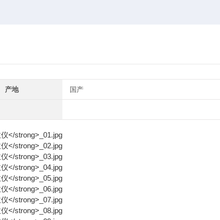
产地
国产