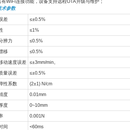
 *具有WiFi连接功能，设备支持远程OTA升级与维护；
技术参数
误差
≤±0.5%
性
≤1%
分辨力
≤0.5%
漂移
≤0.5%
移动速度误差
≤±3mm/min。
质量误差
≤±0.5%
弹性系数
(2±1) N/cm
精度
0.01mm
厚度
0~10mm
率
0.001N
时间
<60ms