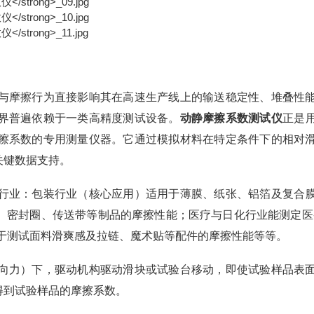
与摩擦行为直接影响其在高速生产线上的输送稳定性、堆叠性
界普遍依赖于一类高精度测试设备。
动静摩擦系数测试仪
正是
擦系数的专用测量仪器。它通过模拟材料在特定条件下的相对
关键数据支持。
行业：包装行业（核心应用）适用于薄膜、纸张、铝箔及复合
、密封圈、传送带等制品的摩擦性能；医疗与日化行业能测定医
于测试面料滑爽感及拉链、魔术贴等配件的摩擦性能等等。
向力）下，驱动机构驱动滑块或试验台移动，即使试验样品表
得到试验样品的摩擦系数。