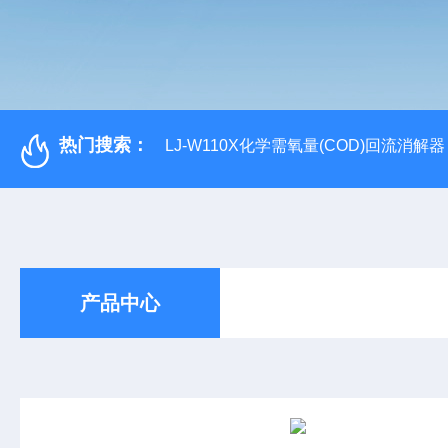
热门搜索：
LJ-W110X化学需氧量(COD)回流消解器
产品中心