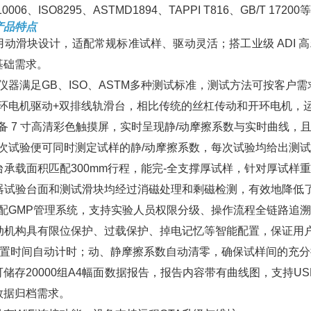
10006、ISO8295、ASTMD1894、TAPPI T816、GB/T 17200
产品特点
 采用动滑块设计，适配常规标准试样、驱动灵活；搭工业级 AD
基础需求。
*该仪器满足GB、ISO、ASTM多种测试标准，测试方法可按客户
 *闭环电机驱动+双排线轨滑台，相比传统的丝杠传动和开环电机
*配备 7 寸高清彩色触摸屏，实时呈现静/动摩擦系数与实时曲线
 *一次试验便可同时测定试样的静/动摩擦系数，每次试验均给出测
 平台承载面积匹配300mm行程，能完-全支撑厚试样，针对厚
 仪器试验台面和测试滑块均经过消磁处理和剩磁检测，有效地降低
 *标配GMP管理系统，支持实验人员权限分级、操作流程全链路追
 运动机构具有限位保护、过载保护、掉电记忆等智能配置，保证用
. 静置时间自动计时；动、静摩擦系数自动清零，确保试样间的充
. *可储存20000组A4幅面数据报告，报告内容带有曲线图，支
数据归档需求。