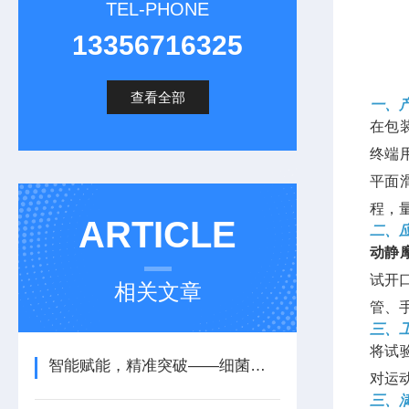
TEL-PHONE
13356716325
查看全部
一、
在包
终端
平面
程，
ARTICLE
二、
动静
试开
相关文章
管、
三、
将试
智能赋能，精准突破——细菌浊度仪
对运
三、