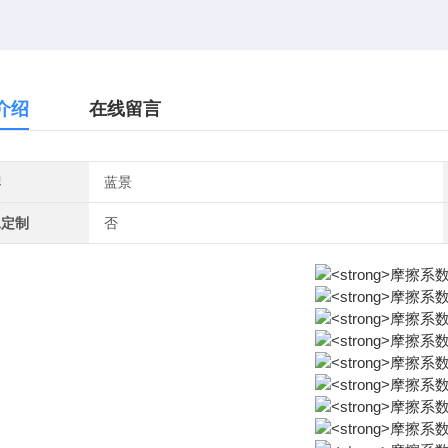
介绍
在线留言
牌
蓝景
工定制
否