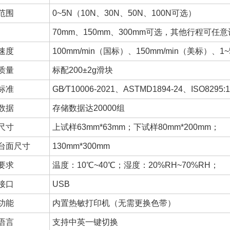
范围
0~5N（10N、30N、50N、100N可选）
70mm、150mm、300mm可选，其他行程可任
速度
100mm/min（国标）、150mm/min（美标）、1
质量
标配200±2g滑块
标准
GB∕T10006-2021、ASTMD1894-24、ISO
数据
存储数据达20000组
尺寸
上试样63mm*63mm；下试样80mm*200mm；
台面尺寸
130mm*300mm
要求
温度：10℃~40℃；湿度：20%RH~70%RH；
接口
USB
功能
内置热敏打印机（无需更换色带）
语言
支持中英一键切换