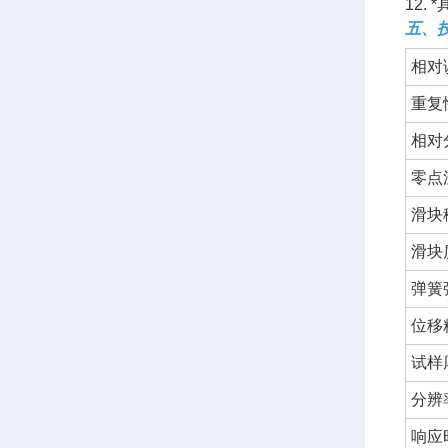
12.
五、
相对
重复
相对
零点
滑块
滑块
弹簧
位移
试样
分辨
响应