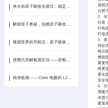
基线漂移
单火焰原子吸收光谱仪：稳定可靠，铸就行业信赖新标-杆
分辨力
2、
灯座
解锁原子奥秘，信赖原子吸收光谱仪的精准力量
灯电源
灯电流
3、
微观世界的导航仪：原子吸收光谱仪
特征浓度
检出限：
燃烧器
便携式溶解氧测定仪——溶氧测量的便捷之选
重复性
喷雾
雾化
精准检测 ——Clark 电极的 LJ-RY100 电厂手持式微量溶解氧仪
安全
4、
测量
浓度
重复