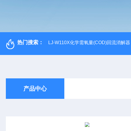
热门搜索：
LJ-W110X化学需氧量(COD)回流消解器
产品中心