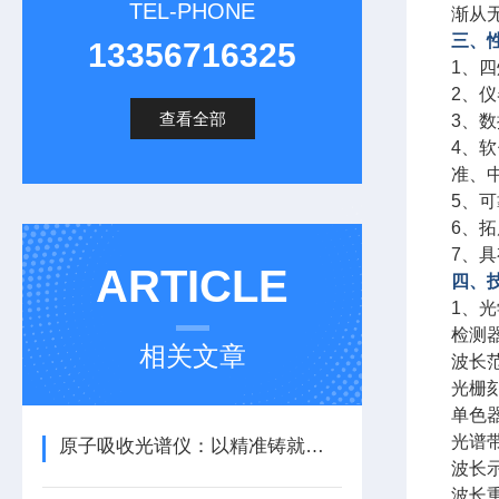
TEL-PHONE
渐从
三、
13356716325
1、
2、
查看全部
3、
4、
准、
5、
6、
7、
ARTICLE
四、
1、
检测
相关文章
波长范
光栅刻
单色器
光谱带
原子吸收光谱仪：以精准铸就分析领域基石
波长示
波长重