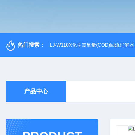
热门搜索：
LJ-W110X化学需氧量(COD)回流消解器
产品中心