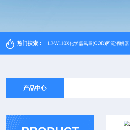
热门搜索：
LJ-W110X化学需氧量(COD)回流消解器
产品中心