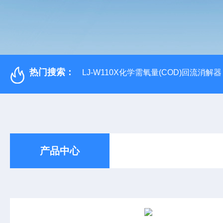
热门搜索：
LJ-W110X化学需氧量(COD)回流消解器
产品中心