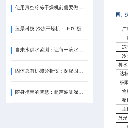
使用真空冷冻干燥机前需要做哪些准备工作？
四、
蓝景科技 冷冻干燥机：-60℃极速制冷，捕水高效保品质
厂
冻
自来水供水监测：让每一滴水都安心
冷
补水
固体总有机碳分析仪：探秘固体碳世界，驱动行业发展
达
极
物
随身携带的智慧：超声波测深仪的便利之道
整
主
外形