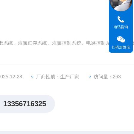
电话咨询
磨系统、液氮贮存系统、液氮控制系统、电路控制系统、保温
扫码加微信
的细胞粉碎装置"技术，对于将任何来源(包括土壤、植物和动物的
本等样本进行研磨粉碎。进而可以对的原始DNA、RNA和蛋
5-12-28
厂商性质：生产厂家
访问量：263
13356716325