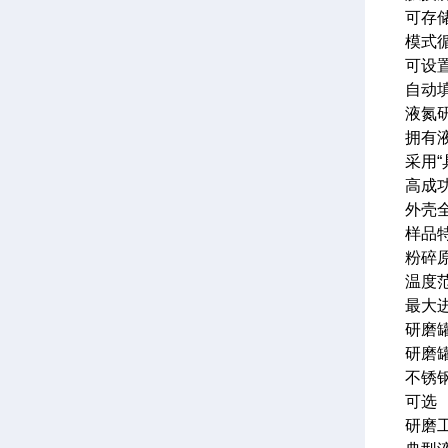
可存
模式
可设
自动
液氮
拥有
采用
高成
外壳
样品特
粉碎
温度范
最大进
研磨罐
研磨
不锈
可选
研磨工