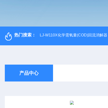
热门搜索：
LJ-W110X化学需氧量(COD)回流消解器
产品中心