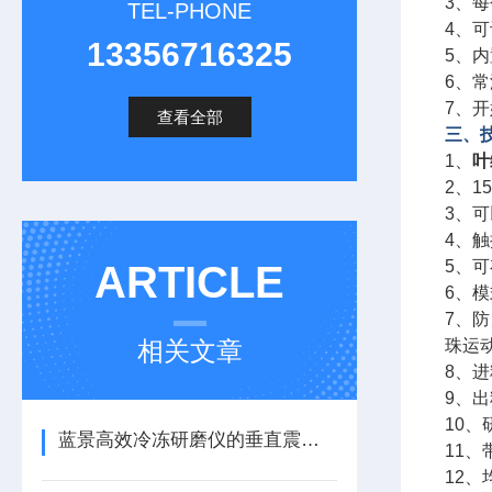
3、每
TEL-PHONE
4、
13356716325
5、
6、
7、
查看全部
三、
1、
叶
2、
3、可以
4、
5、
ARTICLE
6、
7、
相关文章
珠运
8、
9、出
10、
蓝景高效冷冻研磨仪的垂直震荡系统相比其他研磨方式有何优势？
11
12、