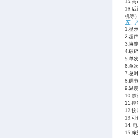
15.
16
机等
五、
1.显
2.超声
3.换
4.破
5.单次
6.单
7.总时
8.调
9.温
10.
11.
12.
13.
14. 
15.净