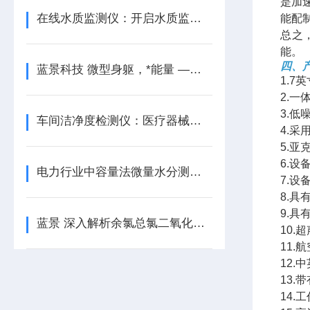
是加
在线水质监测仪：开启水质监测新时代
能配
总之
能。
四、
蓝景科技 微型身躯，*能量 ——ZS07 微型水质监测仪
1.
2.
3.
车间洁净度检测仪：医疗器械行业的质量把关者
4.
5.
6.设
电力行业中容量法微量水分测定仪的应用场景
7.设
8.
9.
蓝景 深入解析余氯总氯二氧化氯检测仪：精准水质监测的核心利器
10
11
12.
13
14