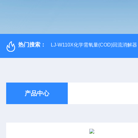
热门搜索：
LJ-W110X化学需氧量(COD)回流消解器
产品中心