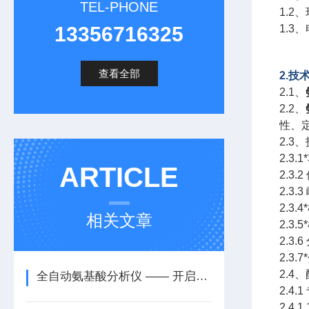
TEL-PHONE
1.2
13356716325
1.3、
查看全部
2.技
2.1、
2.2、
性、
2.3
2.3
ARTICLE
2.3
2.3
2.3
相关文章
2.3.
2.3
2.3
2.4
全自动氨基酸分析仪 —— 开启高效氨基酸分析之门
2.4
2.4