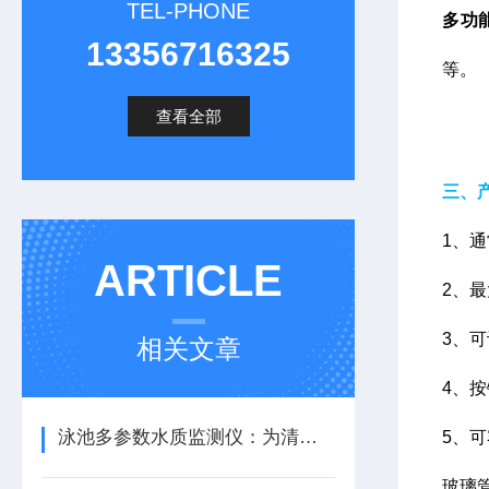
TEL-PHONE
多功
13356716325
等。
查看全部
三、
1、通
ARTICLE
2、
3、
相关文章
4、
泳池多参数水质监测仪：为清洁水世界护航
5、
玻璃