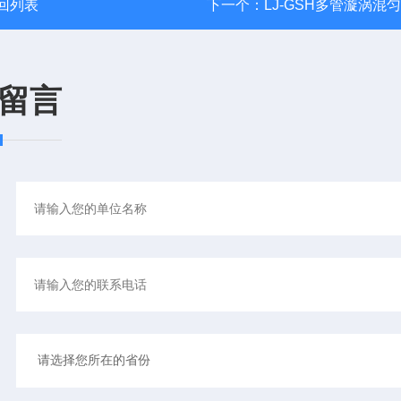
回列表
下一个：
LJ-GSH多管漩涡混
留言