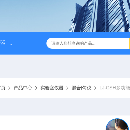
解器
LJ-W110X标准COD消解器
LJ-W110XCOD消解器
首页
产品中心
实验室仪器
混合|匀仪
LJ-GSH多功