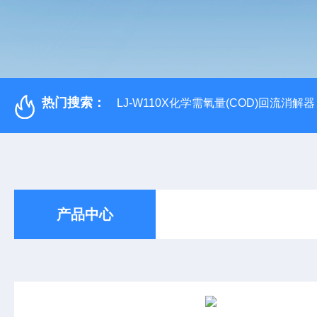
热门搜索：
LJ-W110X化学需氧量(COD)回流消解器
产品中心