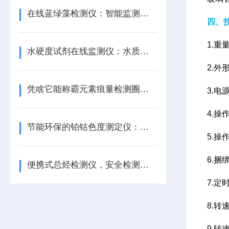
在线蓝绿藻检测仪：智能监测，守护水之美
四、
1.重量
水硬度试剂在线监测仪：水质监测的智能之选
2.外形
凭啥它能称霸元素痕量检测圈？这款原子荧光光度计有答案
3.电源
4.操作
节能环保的铂钴色度测定仪：精准测量与绿色理念的完-美结合
5.操
6.
便携式总烃检测仪，安全检测新利器
7.定时
8.转速
9.转