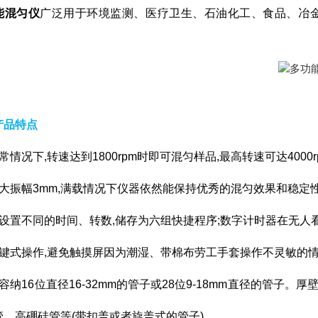
能混匀仪
广泛用于环境监测、医疗卫生、石油化工、食品、冶
产品特点
常情况下,转速达到1800rpm时即可混匀样品,最高转速可达4000r
最大振幅3mm,满载情况下仪器依然能保持优秀的混匀效果和稳定性
可设置不同的时间、转数,储存为六组快捷程序;数字计时器在无人看
按键式操作,避免触摸屏因为潮湿、带棉布劳工手套操作不灵敏的情
可容纳16位直径16-32mm的管子或28位9-18mm直径的管
管、高硼硅管等(带扣盖或者旋盖式的管子)。