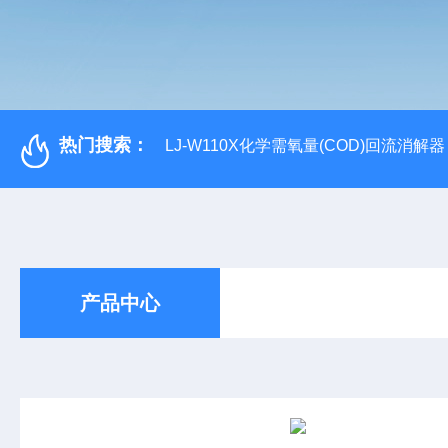
热门搜索：
LJ-W110X化学需氧量(COD)回流消解器
产品中心