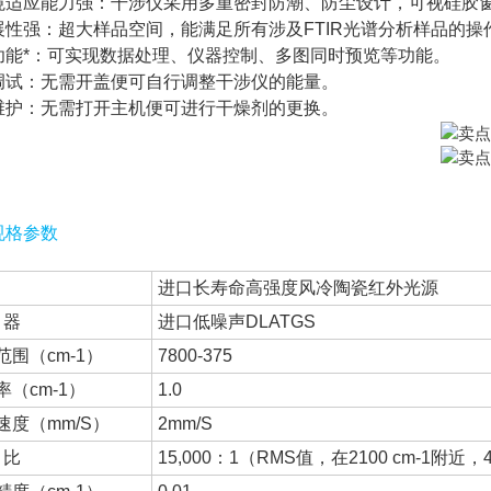
境适应能力强：干涉仪采用多重密封防潮、防尘设计，可视硅胶
展性强：超大样品空间，能满足所有涉及FTIR光谱分析样品的
功能*：可实现数据处理、仪器控制、多图同时预览等功能。
调试：无需开盖便可自行调整干涉仪的能量。
维护：无需打开主机便可进行干燥剂的更换。
规格参数
进口长寿命高强度风冷陶瓷红外光源
 器
进口低噪声DLATGS
范围（cm-1）
7800-375
率（cm-1）
1.0
速度（mm/S）
2mm/S
 比
15,000：1（RMS值，在2100 cm-1附