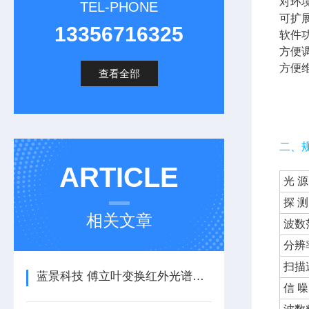
对环
TEL-PHONE
可扩
13356716325
软件
方便
方便
查看全部
二、
ARTICLE
光 源
探 测
相关文章
波数
分辨
扫描
蓝景科技 傅立叶变换红外光谱仪：稳定可靠，FTIR920 值得信赖
信 噪