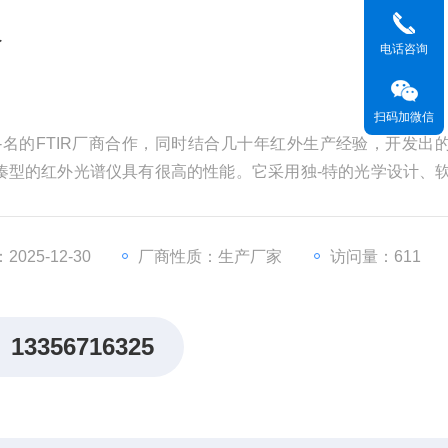
仪
电话咨询
扫码加微信
名的FTIR厂商合作，同时结合几十年红外生产经验，开发出
凑型的红外光谱仪具有很高的性能。它采用独-特的光学设计、
操作简单，可广泛应用于制药、石油、化工、环保、食品、材料
化硅、光学镀膜、石英玻璃中羟基含量
025-12-30
厂商性质：生产厂家
访问量：611
13356716325