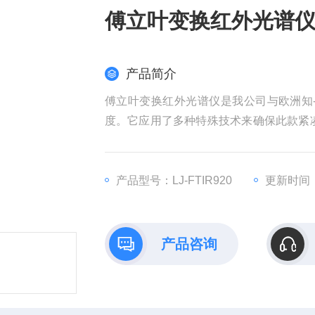
傅立叶变换红外光谱
产品简介
傅立叶变换红外光谱仪是我公司与欧洲知-
度。它应用了多种特殊技术来确保此款紧
硬件设计，性能稳定可靠、功能*、整机
公安、国防、 珠宝玉石、粉尘中游离二氧
产品型号：LJ-FTIR920
更新时间：2
产品咨询