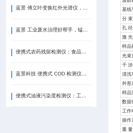
波数
蓝景 傅立叶变换红外光谱仪，制药品质的坚实保障
基线
分 束
孔 径
蓝景 工业废水治理好帮手，锰法 COD 检测仪
激 光
样品
便携式农药残留检测仪：食品安全的移动哨所
光束
干 涉
蓝景科技 便携式 COD 检测仪：守护水质安全贡献力量
清洗
外形
样品
便携式油液污染度检测仪：工业设备的 “健康卫士”
数据
工作
操作
重 量