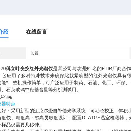
介绍
在线留言
牌
蓝景
920
傅立叶变换红外光谱仪
是我公司与欧洲知-名的FTIR厂商
。它应用了多种特殊技术来确保此款紧凑型的红外光谱仪具有很
功能*、整机操作简单，可广泛应用于制药、石油、化工、环保、
膜、石英玻璃中羟基含量等分析测试用。
仪器特点
性好：采用新型的迈克尔逊自补偿光学系统，可动态校正，体积
速度快、精度高：超高灵敏度设计，配置DLATGS温室检测器，
个样品仅需要几秒钟。