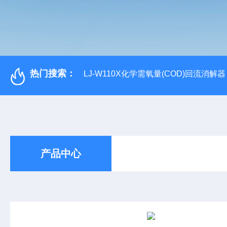
热门搜索：
LJ-W110X化学需氧量(COD)回流消解器
产品中心