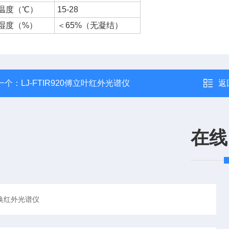
温度（℃）
15-28
湿度（%）
＜65%（无凝结）
一个：
LJ-FTIR920傅立叶红外光谱仪
返
在线