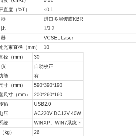
精度（cm-1）
0.01
平直度（%T）
≤0.1
 器
进口多层镀膜KBR
 比
1/3.2
 器
VCSEL Laser
处光束直径（mm）
10
直径（mm）
30
 仪
自动校正
功能
有
尺寸（mm）
590*390*190
室尺寸（mm）
200*260*160
传输
USB2.0
电压
AC220V DC12V 40W
系统
WINXP、WIN7系统下
（kg）
26