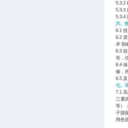
5.3
5.3.
5.3.
六、
6.
6.
术 
6.
等，
6.
修，
6.
七、
7.
三重
等）；
子源探
用色谱