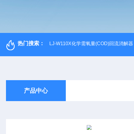
热门搜索：
LJ-W110X化学需氧量(COD)回流消解器
产品中心