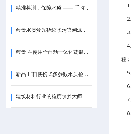
1、
精准检测，保障水质 —— 手持式多参数水质检测仪
2、
蓝景水质荧光指纹水污染溯源仪维持高精度的办法
3、
4、
蓝景 在使用全自动一体化蒸馏仪时需要注意什么？
程；
5、
新品上市|便携式多参数水质检测仪（电极法）
6、
建筑材料行业的粒度筑梦大师 —— 干法激光粒度仪
7、
8、
（1