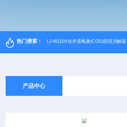
热门搜索：
LJ-W110X化学需氧量(COD)回流消解器
产品中心