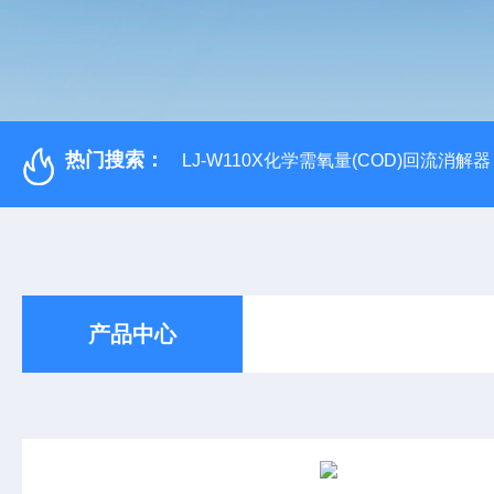
热门搜索：
LJ-W110X化学需氧量(COD)回流消解器
产品中心