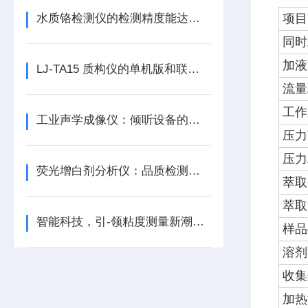
水质铬检测仪的检测精度能达到多少？
项目
同时
加液
LJ-TA15 质构仪的单机版和联机版有哪些核心差异？
流量
工作
工业声学成像仪：倾听设备的细微“诉说”
压力
压力
荧光增白剂分析仪：品质检测的得力助手
萃取
萃取
智能科技，引-领粘度测量新潮流 —— 运动粘度测定仪
样品
溶剂
收集
加热