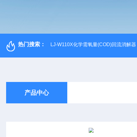
热门搜索：
LJ-W110X化学需氧量(COD)回流消解器
产品中心