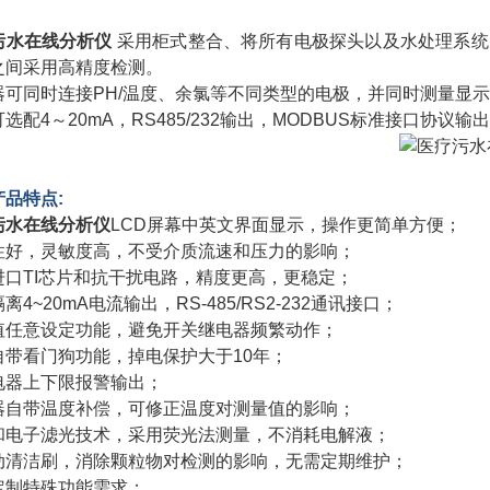
污水在线分析仪
采用柜式整合、将所有电极探头以及水处理系统
之间采用高精度检测。
器可同时连接PH/温度、余氯等不同类型的电极，并同时测量显
选配4～20mA，RS485/232输出，MODBUS标准接口协议输
产品特点:
污水在线分析仪
LCD屏幕中英文界面显示，操作更简单方便；
性好，灵敏度高，不受介质流速和压力的影响；
进口TI芯片和抗干扰电路，精度更高，更稳定；
离4~20mA电流输出，RS-485/RS2-232通讯接口；
值任意设定功能，避免开关继电器频繁动作；
自带看门狗功能，掉电保护大于10年；
电器上下限报警输出；
器自带温度补偿，可修正温度对测量值的影响；
和电子滤光技术，采用荧光法测量，不消耗电解液；
动清洁刷，消除颗粒物对检测的影响，无需定期维护；
定制特殊功能需求；