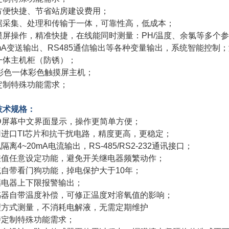
方便快捷、节省站房建设费用；
据采集、处理和传输于一体，可靠性高，低成本；
摸屏操作，精准快捷，在线能同时测量：PH/温度、余氯等多个
0mA变送输出、RS485通信输出等各种变量输出，系统智能控制
一体主机柜（防锈）；
寸彩色一体彩色触摸屏主机；
定制特殊功能需求；
技术规格
：
LCD屏幕中文界面显示，操作更简单方便；
采用进口TI芯片和抗干扰电路，精度更高，更稳定；
电隔离4~20mA电流输出，RS-485/RS2-232通讯接口；
回差值任意设定功能，避免开关继电器频繁动作；
系统自带看门狗功能，掉电保护大于10年；
双继电器上下限报警输出；
传感器自带温度补偿，可修正温度对溶氧值的影响；
物理方式测量，不消耗电解液，无需定期维护
支持定制特殊功能需求；