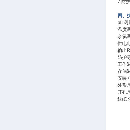
7.
四、
pH测
温度测
余氯测
供电电
输出R
防护等
工作温
存储温
安装方
外形尺
开孔尺
线缆长