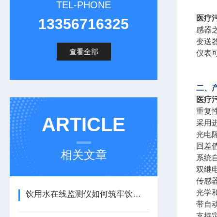
TEL-PHONE
医疗
13356716325
感器
变送
查看全部
仪表可
二、
医疗
重复
ARTICLE
采用
光电隔
回差
相关文章
系统
双继
传感
光学
饮用水在线监测仪如何筑牢饮水安全防线
带自
支持