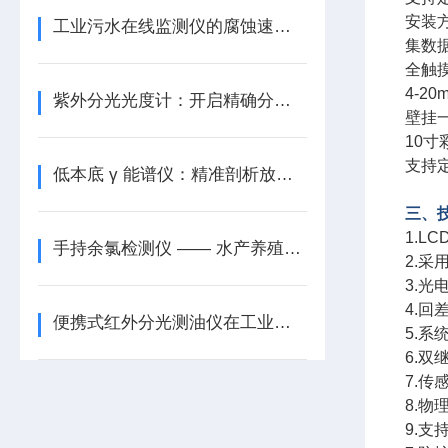
安装
工业污水在线监测仪的腐蚀速率预警功能
集数
全触
4-2
紫外分光光度计：开启精确分析新时代
壁挂
10
支持
低本底 γ 能谱仪：精准剖析放射性核素的利器
三、
1.
手持余氯检测仪 —— 水产养殖的得力助手
2.
3.光
4.
便携式红外分光测油仪在工业废水检测中的操作步骤有哪些？
5.
6.
7.
8.
9.