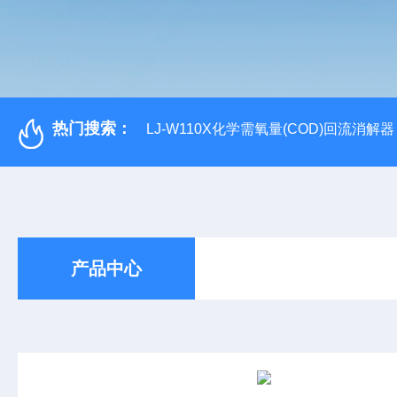
热门搜索：
LJ-W110X化学需氧量(COD)回流消解器
产品中心