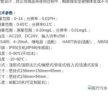
防护套设计，防止传感器再使用过程中，帽膜撞击坚硬物体造成不
技术参数：
量范围：0~14；分辨率：0.01PH；
量范围：0-65℃；分辨率0.1℃；
量范围：测量范围：0-20mg/L；分辨率：0.01mg/L；
压：AC220、DC24V、输入功率≥5W；
S485、4~20mA、继电器（选配）、HART协议(选配）、NB/G
级：IP65(主机)/IP68(传感器)；
度：0~60℃(不结冰)；
度：-10~60℃；
式：顶部式/顶部法兰式/侧壁式/管道式/投入式/流通式安装；
寸：壁挂式156mm×150mm×85mm；
寸：壁挂式156mm×94mm；
度：标配10米(可定制延长)；