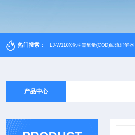
热门搜索：
LJ-W110X化学需氧量(COD)回流消解器
产品中心