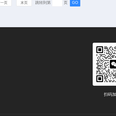
跳转到第
页
下一页
末页
扫码