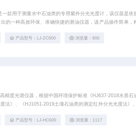
测油仪是一款用于测量水中石油类的专用紫外分光光度计，该仪器是依
发出的一种高效环保、准确快捷的测油仪器，该产品操作简单，
，能满足客户的应用要求。
产品型号：LJ-ZC800
浏览量：800
精度光谱仪器，根据中国环境保护标准《HJ637-2018水质石
法》、《HJ1051-2019土壤石油类的测定红外分光光度法》、
染源废气油烟和油雾的测定红外分光光度法》研发制造，该仪器主要检
产品型号：LJ-HC600
浏览量：1117
土壤、固定污染源废气、油烟和油雾中含油量的测定的专用红外