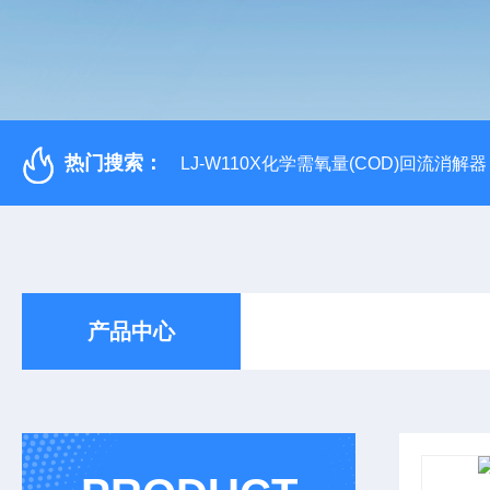
热门搜索：
LJ-W110X化学需氧量(COD)回流消解器
产品中心