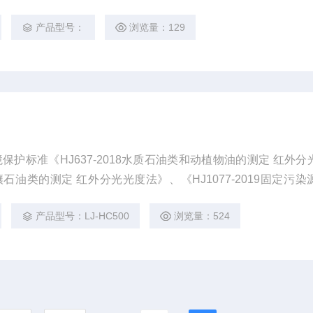
的影响。
产品型号：
浏览量：129
护标准《HJ637-2018水质石油类和动植物油的测定 红外分
9土壤石油类的测定 红外分光光度法》、《HJ1077-2019固定污
分光光度法》进行研发制造，该仪器主要检测地表水、地下水、
产品型号：LJ-HC500
浏览量：524
气、油烟和油雾中含油量测定的专用红外光谱分析仪器。