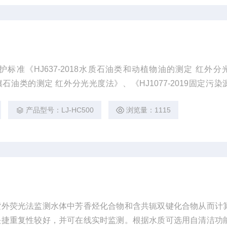
标准《HJ637-2018水质石油类和动植物油的测定 红外分
9土壤石油类的测定 红外分光光度法》、《HJ1077-2019固定污
分光光度法》进行研发制造，该仪器主要检测地表水、地下水、
产品型号：LJ-HC500
浏览量：1115
气、油烟和油雾中含油量测定的专用红外光谱分析仪器。
紫外荧光法监测水体中芳香烃化合物和含共轭双键化合物从而计
快捷重复性较好，并可在线实时监测。根据水质可选用自清洁功