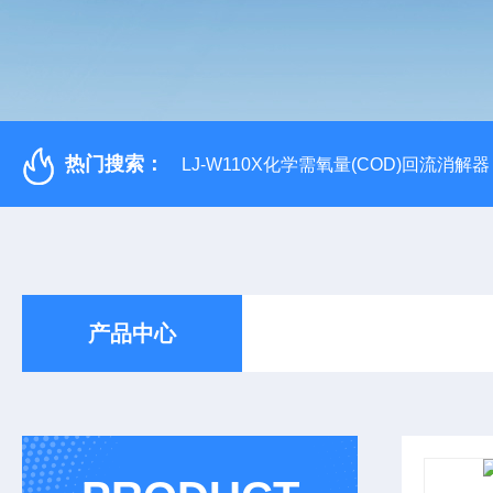
热门搜索：
LJ-W110X化学需氧量(COD)回流消解器
产品中心