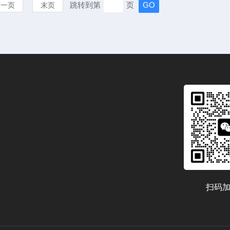
跳转到第
页
下一页
末页
扫码