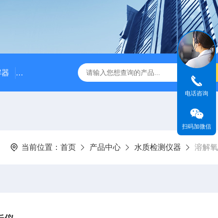
解器
LJ-W110X标准COD消解器
LJ-W110XCOD消解器
电话咨询
扫码加微信
当前位置：
首页
产品中心
水质检测仪器
溶解氧