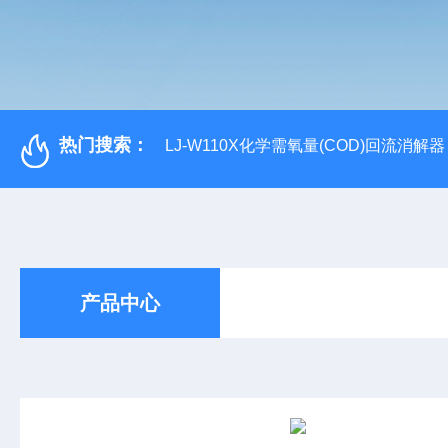
热门搜索：
LJ-W110X化学需氧量(COD)回流消解器
产品中心