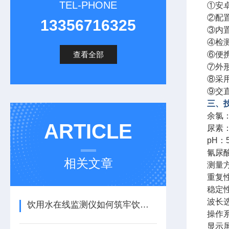
TEL-PHONE
①安
②配
13356716325
③内
④检
查看全部
⑥便
⑦外
⑧采
⑨交
三、
余氯：0
ARTICLE
尿素：0
pH：5
氰尿酸：
相关文章
测量
重复性
稳定性
波长
饮用水在线监测仪如何筑牢饮水安全防线
操作
显示