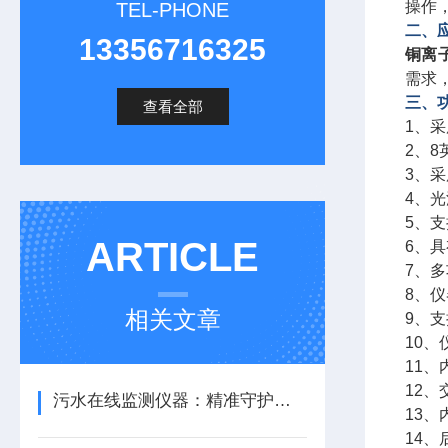
操作
TEL-PHONE
二、
13356716325
铜离
需求
三、
查看全部
1、
2、
3、
4、
5、支
ARTICLE
6、
7、
8、
相关文章
9、
10
11
12
污水在线监测仪器：精准守护污水治理防线
13
14