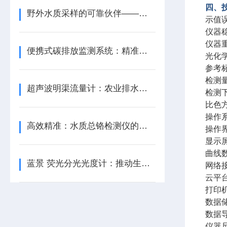
四、
野外水质采样的可靠伙伴——便携式野外水质自动采样器
示值
仪器稳
仪器重
便携式碳排放监测系统：精准监测，便捷随行
光化学
参考
检测量
超声波明渠流量计：农业排水中的应用 —— 保护农田生态环境
检测下
比色方
操作系
高效精准：水质总铬检测仪的实力担当
操作
显示屏
曲线
蓝景 荧光分光光度计：推动生物医学研究的创新引擎
网络接
云平
打印
数据
数据导
仪器尺