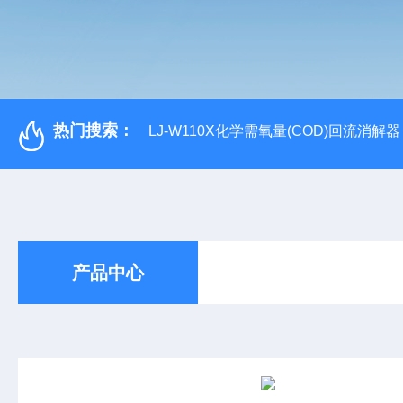
热门搜索：
LJ-W110X化学需氧量(COD)回流消解器
产品中心