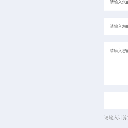
请输入计算