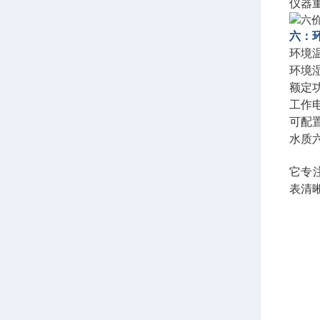
仪器重
六：
环境温
环境
额定
工作电
可配
水质
它专
表清