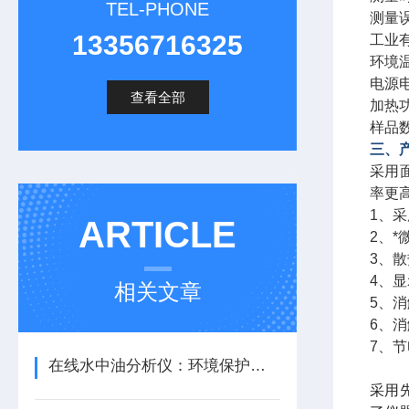
TEL-PHONE
测量误
13356716325
工业有
环境温
电源电
查看全部
加热功
样品数
三、
采用
率更
1、
ARTICLE
2、
3、
4、显
相关文章
5、
6、
7、
在线水中油分析仪：环境保护的得力助手
采用