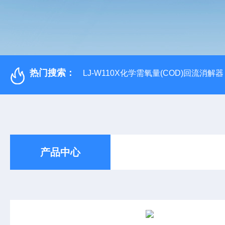
热门搜索：
LJ-W110X化学需氧量(COD)回流消解器
产品中心