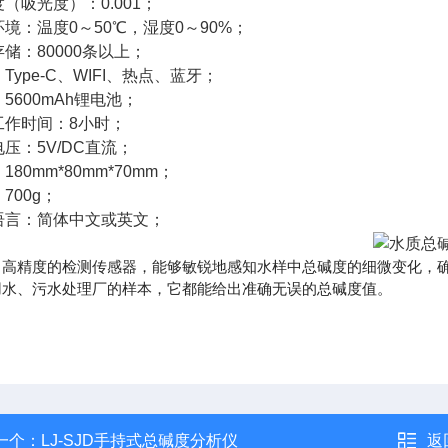
（吸光度）：0.001；
境：温度0～50℃，湿度0～90%；
储：80000条以上；
Type-C、WIFI、热点、蓝牙；
5600mAh锂电池；
工作时间：8小时；
压：5V/DC直流；
180mm*80mm*70mm；
700g；
语言：简体中文或英文；
了高精度的检测传感器，能够敏锐地感知水样中总碱度的细微变化，
用水、污水处理厂的样本，它都能给出准确无误的总碱度值。
一个：
LJ-SJD手持式总碱度分析仪
返