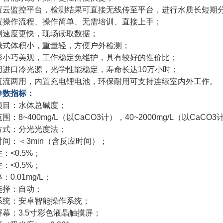
置云监控平台，检测结果可直接无线传至平台，进行水质长短期
置操作流程、操作简单、无需培训、直接上手；
测速度更快，现场读取数据；
携式体积小，重量轻，方便户外检测；
形小巧美观，工作稳定免维护，具有较好的性价比；
用进口冷光源，光学性能稳定，寿命长达10万小时；
直流两用，内置充电锂电池，环保耐用可支持连续室内外工作。
参数指标：
项目：水体总碱度；
围：8~400mg/L（以CaCO3计），40~2000mg/L（以CaCO3
方式：分光光度法；
时间：＜3min（含反应时间）；
：<0.5%；
：<0.5%；
：0.01mg/L；
选择：自动；
系统：安卓智能操作系统；
屏幕：3.5寸彩色液晶触摸屏；