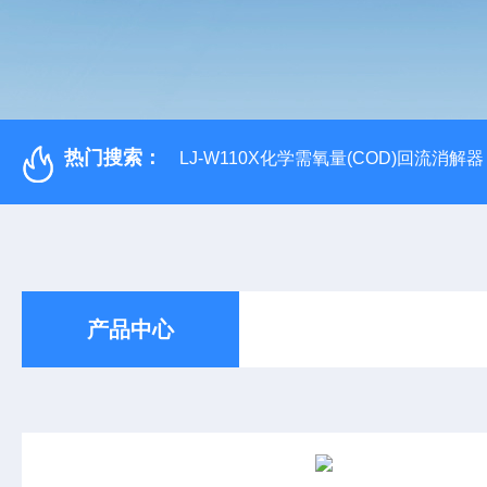
热门搜索：
LJ-W110X化学需氧量(COD)回流消解器
产品中心