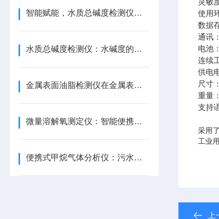
灵敏度
智能赋能，水质总碱度检测仪引-领检测新潮流
使用环
数据存
通讯：
水质总碱度检测仪：水碱度的忠实监测者
电池：
连续
供电电
尺寸：
金属表面油脂检测仪在金属表面处理行业的应用
重量：
支持
微量溶解氧测定仪：智能便携，氧含量尽在掌握
采用
工业
便携式甲烷气体分析仪：污水处理厂的甲烷检测专家
上