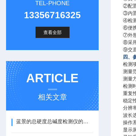
TEL-PHONE
②配
13356716325
③内
④检
⑥便
查看全部
⑦外
⑧采
⑨交
四、
检测
测量范
ARTICLE
测量
检测
重复性
相关文章
稳定性
分辨率
波长
蓝景的总硬度总碱度检测仪的产品信息
操作
显示