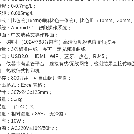
程：0-0.7mg/L；
限：0.005mg/L；
式：比色管(16mm消解比色一体管)、比色皿（10mm、30mm
统：Android7.1.1智能操作系统；
界面：中文或英文操作界面；
：8英寸（1024*768分辨率）高清晰度彩色液晶触摸屏；
数量：3条标准曲线，亦可自定义标准曲线；
口：USB2.0、HDMI、WiFi、蓝牙、热点、RJ45；
台：仪器带有监管平台，连接有线/无线网络，检测结果直接传
机：热敏行式打印机；
储存：800万组，可自由调用查看；
出格式：Excel表格；
寸：367x243x125mm；
量：5.3kg；
度：（5-40）℃；
湿度：相对湿度＜85%（无冷凝）；
功率：10W；
源：AC220V±10%/50Hz；