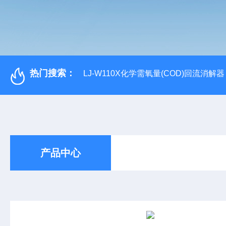
热门搜索：
LJ-W110X化学需氧量(COD)回流消解器
产品中心