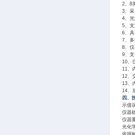
2、
3、
4、
5、支
6、
7、
8、
9、
10
11
12
13
14
四、
示值
仪器稳
仪器重
光化学
依据标