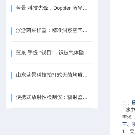
蓝景 科技先锋，Doppler 激光测风雷达赋能未来
浮游菌采样器：精准洞察空气中的微生物世界
蓝景 手提 “锐目”，识破气体隐患 —— 多功能复合气体检测仪
山东蓝景科技拍打式无菌均质器：高效均质，守护微生物分析
便携式放射性检测仪：辐射监测领域的便捷先锋
二、
水
需求
三、
1、