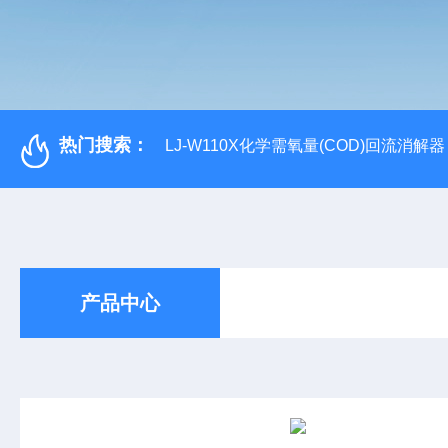
热门搜索：
LJ-W110X化学需氧量(COD)回流消解器
产品中心