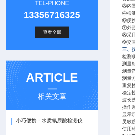
TEL-PHONE
③内
13356716325
④检
⑥便
⑦外
查看全部
⑧采
⑨交
三、
检测
测量标准
测量范
ARTICLE
测量
重复性
稳定性
相关文章
波长
操作
显示
小巧便携：水质氰尿酸检测仪的便捷之道
灵敏度
使用环