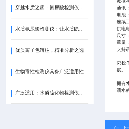
数据存
穿越水质迷雾：氰尿酸检测仪的光明灯塔
通讯：
电池：
连续
水质氰尿酸检测仪：让水质隐患无所遁形
供电电
尺寸：
重量：
支持
优质离子色谱柱，精准分析之选
它操
据。
生物毒性检测仪具备广泛适用性
拥有
滴水
广泛适用：水质硫化物检测仪在各行业发光发热
上