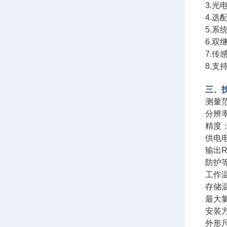
3.光
4.
5.
6.
7.
8.
三、
测量
分辨率
精度
供电电
输出R
防护等
工作温
存储温
最大氯
安装方
外形尺